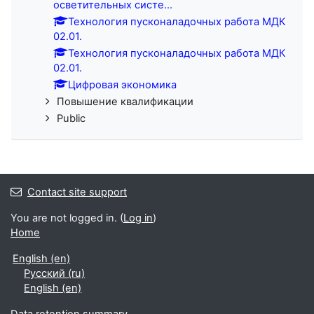
осветительных систе...
Технология пусконаладочных работа МДК
02.01.
Технология пусконаладочных работа МДК
02.01.
Цифровая экономика
Повышение квалификации
Public
Contact site support
You are not logged in. (
Log in
)
Home
English ‎(en)‎
Русский ‎(ru)‎
English ‎(en)‎