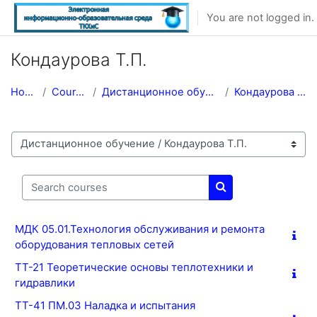
Skip to main content
You are not logged in. 
Кондаурова Т.П.
Home
Courses
Дистанционное обучение
Кондаурова Т.П.
Course categories
Search courses
Search courses
МДК 05.01.Технология обслуживания и ремонта
оборудования тепловых сетей
ТТ-21 Теоретические основы теплотехники и
гидравлики
ТТ-41 ПМ.03 Наладка и испытания