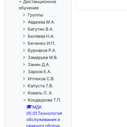
Дистанционное
обучение
Группы
Авдеева М.А.
Батутин В.А.
Беляева Н.А.
Беченко И.П.
Бурнаков Р.А.
Замаруев М.В.
Занин Д.А.
Зарков Е.А.
Итпеков С.В.
Капуста Т.В.
Коваль Л. А.
Кондаурова Т.П.
МДК
05.01.Технология
обслуживания и
ремонта оборуд...