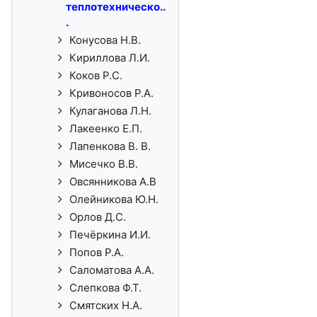
теплотехническо..
.
Конусова Н.В.
Кириллова Л.И.
Коков Р.С.
Кривоносов Р.А.
Кулаганова Л.Н.
Лакеенко Е.П.
Лапенкова В. В.
Мисечко В.В.
Овсянникова А.В
Олейникова Ю.Н.
Орлов Д.С.
Печёркина И.И.
Попов Р.А.
Саломатова А.А.
Слепкова Ф.Т.
Смятских Н.А.