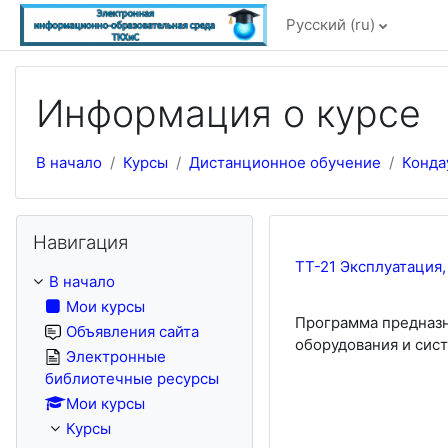
Перейти к основному содержанию
Русский ‎(ru)‎
Информация о курсе
В начало
Курсы
Дистанционное обучение
Конда
Пропустить Навигация
Навигация
ТТ-21 Эксплуатация
В начало
Мои курсы
Программа предназн
Объявления сайта
оборудования и сис
Электронные
библиотечные ресурсы
Мои курсы
Курсы