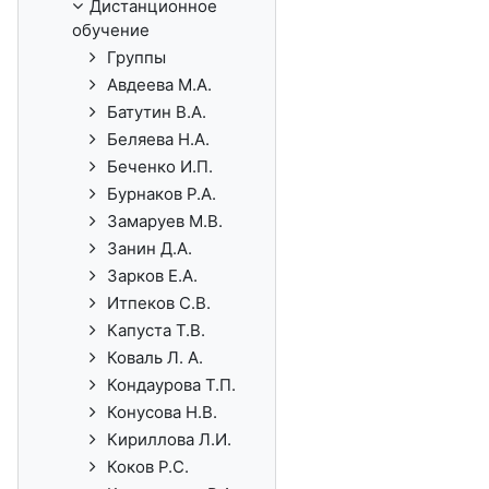
Дистанционное
обучение
Группы
Авдеева М.А.
Батутин В.А.
Беляева Н.А.
Беченко И.П.
Бурнаков Р.А.
Замаруев М.В.
Занин Д.А.
Зарков Е.А.
Итпеков С.В.
Капуста Т.В.
Коваль Л. А.
Кондаурова Т.П.
Конусова Н.В.
Кириллова Л.И.
Коков Р.С.