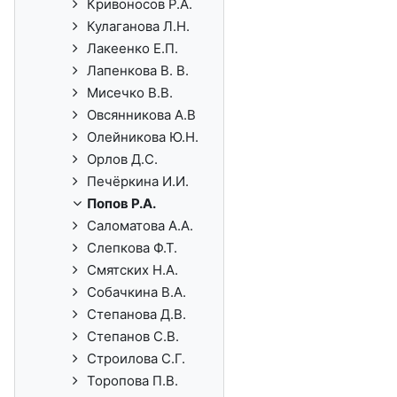
Кривоносов Р.А.
Кулаганова Л.Н.
Лакеенко Е.П.
Лапенкова В. В.
Мисечко В.В.
Овсянникова А.В
Олейникова Ю.Н.
Орлов Д.С.
Печёркина И.И.
Попов Р.А.
Саломатова А.А.
Слепкова Ф.Т.
Смятских Н.А.
Собачкина В.А.
Степанова Д.В.
Степанов С.В.
Строилова С.Г.
Торопова П.В.