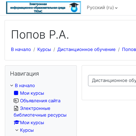
Перейти к основному содержанию
Русский ‎(ru)‎
Попов Р.А.
В начало
Курсы
Дистанционное обучение
Попов
Пропустить Навигация
Навигация
Категории курсов
В начало
Мои курсы
Объявления сайта
Электронные
библиотечные ресурсы
Мои курсы
Курсы