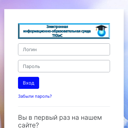
Перейти к основному содержанию
Зайти на Дист
Пропустить и перейти к созданию новой учетной за
Логин
Пароль
Вход
Забыли пароль?
Вы в первый раз на нашем
сайте?